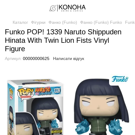
Каталог
Фігурки
Фанко (Funko)
Фанко (Funko) Funko
Funk
Funko POP! 1339 Naruto Shippuden
Hinata With Twin Lion Fists Vinyl
Figure
Артикул:
00000000625
Написати відгук