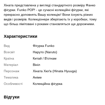
Хіната представлена у вигляді стандартного розміру Фанко
фігурки. Funko POP! - це сучасні колекційні фігурки, які
прекрасно доповнять Вашу колекцію! Вони існують різних
видів і розмірів. Колекціонери зберігають їх у коробках, тому
що більш лімітовані з роками становляться ще дорожчими.
Характеристики
Вид
Фігурка Funko
Всесвіт
Наруто (Naruto)
Країна
Китай / В’єтнам
Матеріал
Вініл
Персонаж
Хіната Хюґа (Hinata Hyuuga)
Тематика
Аніме
Особливості
Колекційна фігурка
Відгуки