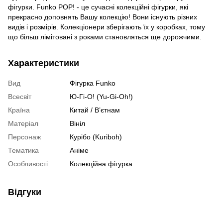
фігурки. Funko POP! - це сучасні колекційні фігурки, які
прекрасно доповнять Вашу колекцію! Вони існують різних
видів і розмірів. Колекціонери зберігають їх у коробках, тому
що більш лімітовані з роками становляться ще дорожчими.
Характеристики
Вид
Фігурка Funko
Всесвіт
Ю-Гі-О! (Yu-Gi-Oh!)
Країна
Китай / В’єтнам
Матеріал
Вініл
Персонаж
Курібо (Kuriboh)
Тематика
Аніме
Особливості
Колекційна фігурка
Відгуки