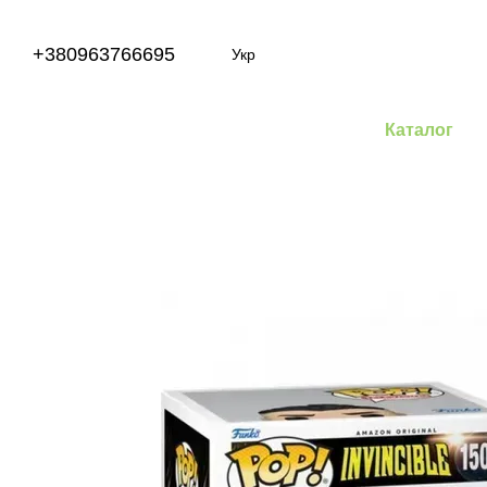
Перейти до основного контенту
+380963766695
Укр
Каталог