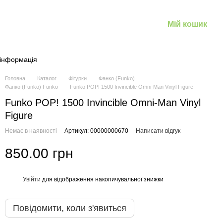
Мій кошик
 інформація
Головна
Каталог
Фігурки
Фанко (Funko)
Фанко (Funko) Funko
Funko POP! 1500 Invincible Omni-Man Vinyl Figure
Funko POP! 1500 Invincible Omni-Man Vinyl
Figure
Немає в наявності
Артикул: 00000000670
Написати відгук
850.00 грн
Увійти
для відображення накопичувальної знижки
%
Повідомити, коли з'явиться