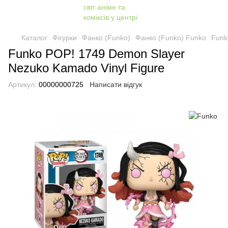
Каталог
Фігурки
Фанко (Funko)
Фанко (Funko) Funko
Funk
Funko POP! 1749 Demon Slayer
Nezuko Kamado Vinyl Figure
Артикул:
00000000725
Написати відгук