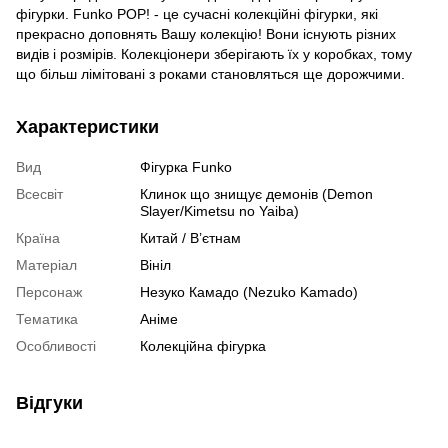
фігурки. Funko POP! - це сучасні колекційні фігурки, які
прекрасно доповнять Вашу колекцію! Вони існують різних
видів і розмірів. Колекціонери зберігають їх у коробках, тому
що більш лімітовані з роками становляться ще дорожчими.
Характеристики
Вид
Фігурка Funko
Всесвіт
Клинок що знищує демонів (Demon
Slayer/Kimetsu no Yaiba)
Країна
Китай / В’єтнам
Матеріал
Вініл
Персонаж
Незуко Камадо (Nezuko Kamado)
Тематика
Аніме
Особливості
Колекційна фігурка
Відгуки