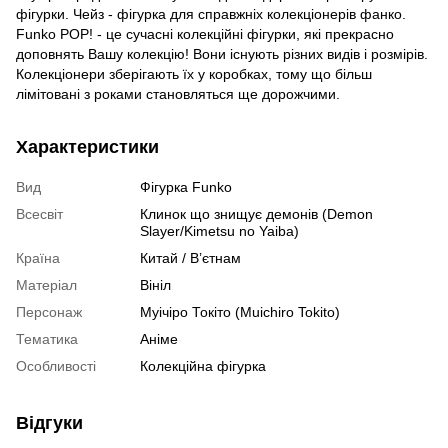
фігурки. Чейз - фігурка для справжніх колекціонерів фанко.
Funko POP! - це сучасні колекційні фігурки, які прекрасно
доповнять Вашу колекцію! Вони існують різних видів і розмірів.
Колекціонери зберігають їх у коробках, тому що більш
лімітовані з роками становляться ще дорожчими.
Характеристики
Вид
Фігурка Funko
Всесвіт
Клинок що знищує демонів (Demon
Slayer/Kimetsu no Yaiba)
Країна
Китай / В’єтнам
Матеріал
Вініл
Персонаж
Муічіро Токіто (Muichiro Tokito)
Тематика
Аніме
Особливості
Колекційна фігурка
Відгуки