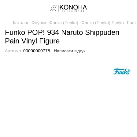
Каталог
Фігурки
Фанко (Funko)
Фанко (Funko) Funko
Funk
Funko POP! 934 Naruto Shippuden
Pain Vinyl Figure
Артикул:
00000000778
Написати відгук