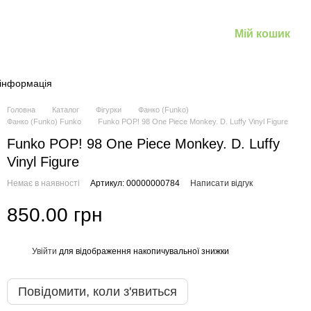
Мій кошик
 інформація
Головна
Каталог
Фігурки
Фанко (Funko)
Фанко (Funko) Funko
Funko POP! 98 One Piece Monkey. D. Luffy Vinyl Figure
Funko POP! 98 One Piece Monkey. D. Luffy
Vinyl Figure
Немає в наявності
Артикул: 00000000784
Написати відгук
850.00 грн
Увійти
для відображення накопичувальної знижки
%
Повідомити, коли з'явиться