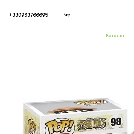
Перейти до основного контенту
+380963766695
Укр
Каталог