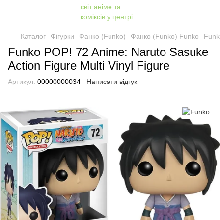
Каталог
Фігурки
Фанко (Funko)
Фанко (Funko) Funko
Funko
Funko POP! 72 Anime: Naruto Sasuke
Action Figure Multi Vinyl Figure
Артикул:
00000000034
Написати відгук