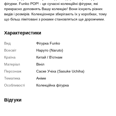
фігурки. Funko POP! - це сучасні колекційні фігурки, які
прекрасно доповнять Вашу колекцію! Вони існують різних
видів і розмірів. Колекціонери зберігають їх у коробках, тому
що більш лімітовані з роками становляться ще дорожчими.
Характеристики
Вид
Фігурка Funko
Всесвіт
Наруто (Naruto)
Країна
Китай / В’єтнам
Матеріал
Вініл
Персонаж
Саске Учіха (Sasuke Uchiha)
Тематика
Аніме
Особливості
Колекційна фігурка
Відгуки