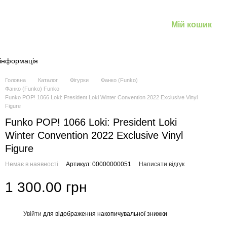
Мій кошик
 інформація
Головна
Каталог
Фігурки
Фанко (Funko)
Фанко (Funko) Funko
Funko POP! 1066 Loki: President Loki Winter Convention 2022 Exclusive Vinyl
Figure
Funko POP! 1066 Loki: President Loki
Winter Convention 2022 Exclusive Vinyl
Figure
Немає в наявності
Артикул: 00000000051
Написати відгук
1 300.00 грн
Увійти
для відображення накопичувальної знижки
%