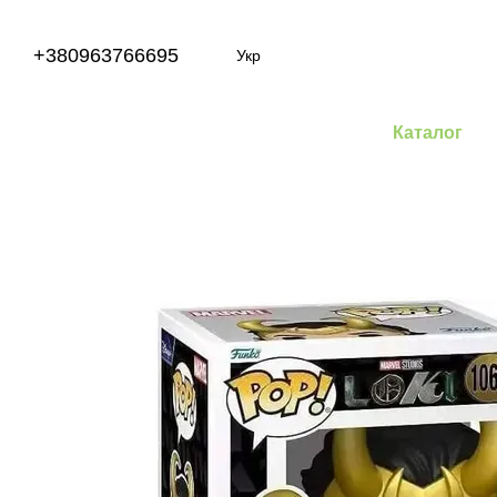
Перейти до основного контенту
+380963766695
Укр
Каталог