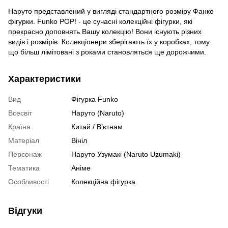
Наруто представлений у вигляді стандартного розміру Фанко
фігурки. Funko POP! - це сучасні колекційні фігурки, які
прекрасно доповнять Вашу колекцію! Вони існують різних
видів і розмірів. Колекціонери зберігають їх у коробках, тому
що більш лімітовані з роками становляться ще дорожчими.
Характеристики
Вид
Фігурка Funko
Всесвіт
Наруто (Naruto)
Країна
Китай / В’єтнам
Матеріал
Вініл
Персонаж
Наруто Узумакі (Naruto Uzumaki)
Тематика
Аніме
Особливості
Колекційна фігурка
Відгуки