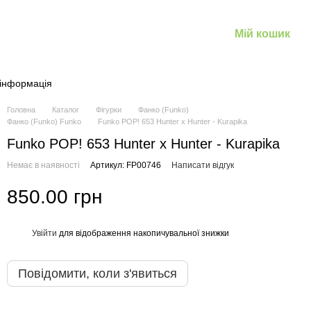
Мій кошик
 інформація
Головна
Каталог
Фігурки
Фанко (Funko)
Фанко (Funko) Funko
Funko POP! 653 Hunter x Hunter - Kurapika
Funko POP! 653 Hunter x Hunter - Kurapika
Немає в наявності
Артикул: FP00746
Написати відгук
850.00 грн
Увійти
для відображення накопичувальної знижки
%
Повідомити, коли з'явиться