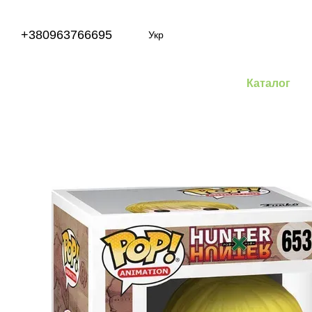
Перейти до основного контенту
+380963766695
Укр
Каталог