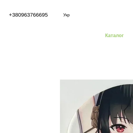
Перейти до основного контенту
+380963766695
Укр
Каталог