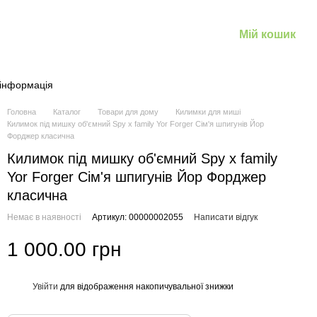
Мій кошик
 інформація
Головна
Каталог
Товари для дому
Килимки для миші
Килимок під мишку об'ємний Spy x family Yor Forger Сім'я шпигунів Йор
Форджер класична
Килимок під мишку об'ємний Spy x family
Yor Forger Сім'я шпигунів Йор Форджер
класична
Немає в наявності
Артикул: 00000002055
Написати відгук
1 000.00 грн
Увійти
для відображення накопичувальної знижки
%