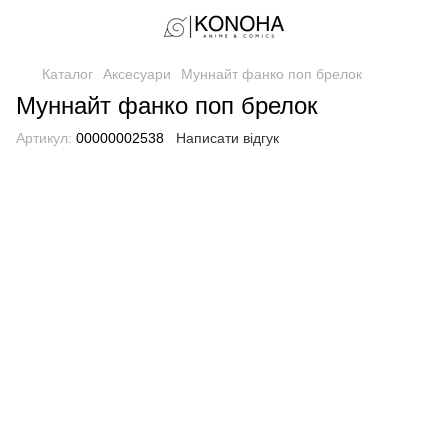
Каталог
Аксесуари
Муннайт фанко поп брелок
Муннайт фанко поп брелок
Артикул:
00000002538
Написати відгук