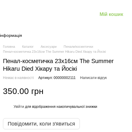
Мій кошик
 інформація
Головна
Каталог
Аксесуари
Пенали/косметички
Пенал-косметичка 23х16см The Summer Hikaru Died Хікару та Йосікі
Пенал-косметичка 23х16см The Summer
Hikaru Died Хікару та Йосікі
Немає в наявності
Артикул: 00000002111
Написати відгук
350.00 грн
Увійти
для відображення накопичувальної знижки
%
Повідомити, коли з'явиться