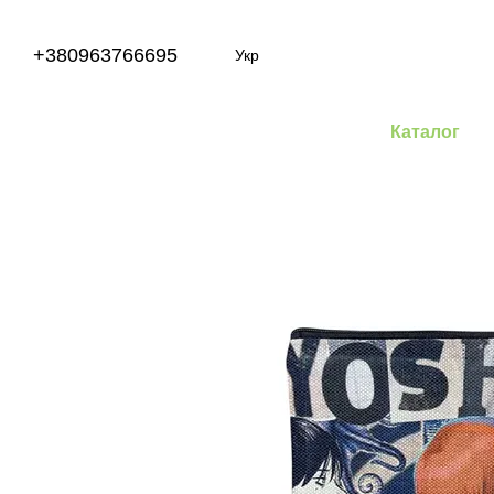
Перейти до основного контенту
+380963766695
Укр
Каталог