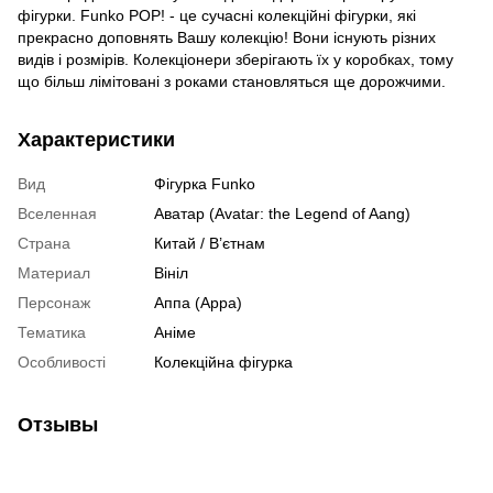
фігурки. Funko POP! - це сучасні колекційні фігурки, які
прекрасно доповнять Вашу колекцію! Вони існують різних
видів і розмірів. Колекціонери зберігають їх у коробках, тому
що більш лімітовані з роками становляться ще дорожчими.
Характеристики
Вид
Фігурка Funko
Вселенная
Аватар (Avatar: the Legend of Aang)
Страна
Китай / В’єтнам
Материал
Вініл
Персонаж
Аппа (Appa)
Тематика
Аніме
Особливості
Колекційна фігурка
Отзывы