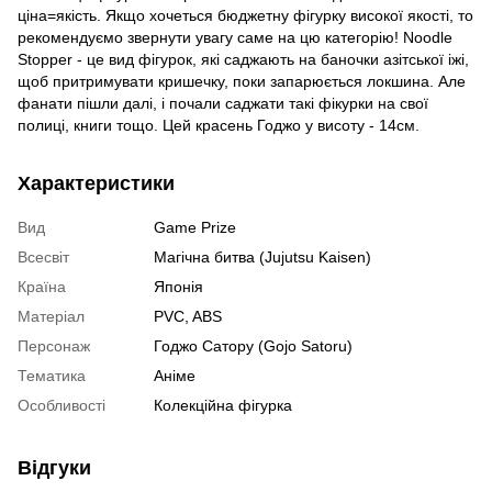
ціна=якість. Якщо хочеться бюджетну фігурку високої якості, то
рекомендуємо звернути увагу саме на цю категорію! Noodle
Stopper - це вид фігурок, які саджають на баночки азітської іжі,
щоб притримувати кришечку, поки запарюється локшина. Але
фанати пішли далі, і почали саджати такі фікурки на свої
полиці, книги тощо. Цей красень Годжо у висоту - 14см.
Характеристики
Вид
Game Prize
Всесвіт
Магічна битва (Jujutsu Kaisen)
Країна
Японія
Матеріал
PVC, ABS
Персонаж
Годжо Сатору (Gojo Satoru)
Тематика
Аніме
Особливості
Колекційна фігурка
Відгуки